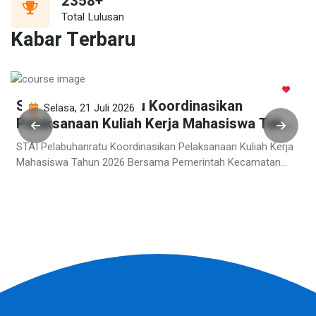
2620
+
Total Lulusan
Kabar Terbaru
STAI Pelabuhanratu Koordinasikan
Selasa, 21 Juli 2026
Pelaksanaan Kuliah Kerja Mahasiswa Tahun
2026 Bersama Pemerintah Kecamatan
STAI Pelabuhanratu Koordinasikan Pelaksanaan Kuliah Kerja
Sagaranten
Mahasiswa Tahun 2026 Bersama Pemerintah Kecamatan
Sagaranten