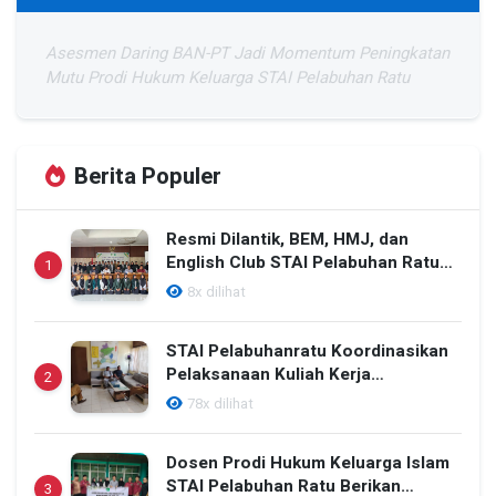
Asesmen Daring BAN-PT Jadi Momentum Peningkatan
Mutu Prodi Hukum Keluarga STAI Pelabuhan Ratu
Berita Populer
Resmi Dilantik, BEM, HMJ, dan
English Club STAI Pelabuhan Ratu
1
Siap Mengabdi untuk Kampus
8x dilihat
STAI Pelabuhanratu Koordinasikan
Pelaksanaan Kuliah Kerja
2
Mahasiswa Tahun 2026 Bersama
78x dilihat
Pemerintah Kecamatan Sagaranten
Dosen Prodi Hukum Keluarga Islam
STAI Pelabuhan Ratu Berikan
3