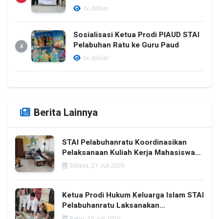
Bimbingan bagi Calon Pengantin di
7x dilihat
Kalangan Remaja Masjid
Sosialisasi Ketua Prodi PIAUD STAI
Pelabuhan Ratu ke Guru Paud
4
6x dilihat
Berita Lainnya
STAI Pelabuhanratu Koordinasikan
Pelaksanaan Kuliah Kerja Mahasiswa
Tahun 2026 Bersama Pemerintah
Selasa, 21 Juli 2026
Kecamatan Sagaranten
Ketua Prodi Hukum Keluarga Islam STAI
Pelabuhanratu Laksanakan
Pengamatan Rashdul Kiblat Dukung
Rabu, 15 Juli 2026