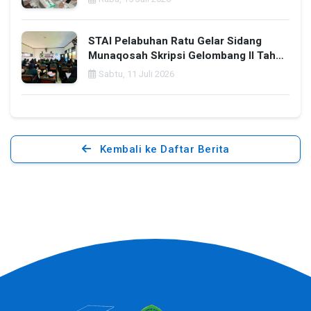
Program
STAI Pelabuhan Ratu Gelar Sidang
Munaqosah Skripsi Gelombang II Tahun
Akademik 2025–2026
Sabtu, 11 Juli 2026
Kembali ke Daftar Berita