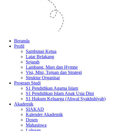
Beranda
Profil
Sambutan Ketua
Latar Belakang
Sejarah
Lambang, Mars dan Hymne
Visi, Misi, Tujuan dan Strategi
Struktur Organisai
Program Studi
S1 Pendidikan Agama Islam
S1 Pendidikan Islam Anak Usia Dini
S1 Hukum Keluarga (Ahwal Syakhshiyah)
Akademik
SIAKAD
Kalender Akademik
Dosen
Mahasiswa
Lulusan