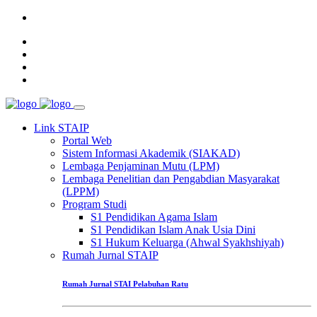
umi. Menjadi perguruan tinggi yang unggul, kompetitif dan berkarakte
Link STAIP
Portal Web
Sistem Informasi Akademik (SIAKAD)
Lembaga Penjaminan Mutu (LPM)
Lembaga Penelitian dan Pengabdian Masyarakat
(LPPM)
Program Studi
S1 Pendidikan Agama Islam
S1 Pendidikan Islam Anak Usia Dini
S1 Hukum Keluarga (Ahwal Syakhshiyah)
Rumah Jurnal STAIP
Rumah Jurnal STAI Pelabuhan Ratu